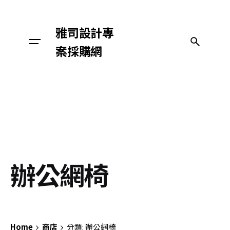
Skip
to
雅司設計專
content
與我們聯絡
案採購網
辦公網椅
Home
商店
分類: 辦公網椅