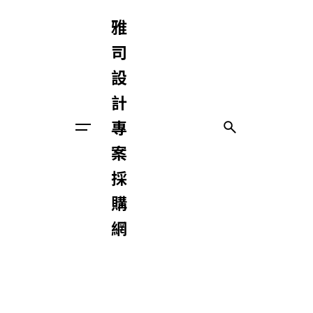
Skip
雅
to
content
司
設
計
專
與我們聯絡
案
採
購
網