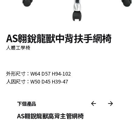
AS翱銳龍獸中背扶手網椅
人體工學椅
立即洽詢
外形尺寸：W64 D57 H94-102
人因尺寸：W50 D45 H39-47
下個產品
AS翱銳龍獸高背主管網椅