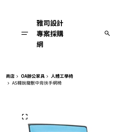
Skip
to
content
雅司設計
專案採購
與我們聯絡
網
商店
OA辦公家具
人體工學椅
AS翱銳龍獸中背扶手網椅