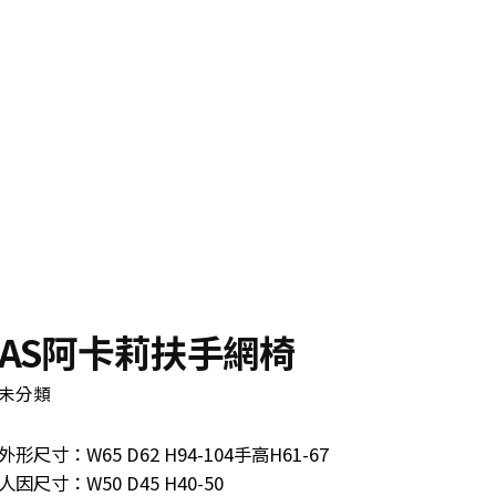
與我們聯絡
AS阿卡莉扶手網椅
未分類
立即洽詢
外形尺寸：W65 D62 H94-104手高H61-67
人因尺寸：W50 D45 H40-50