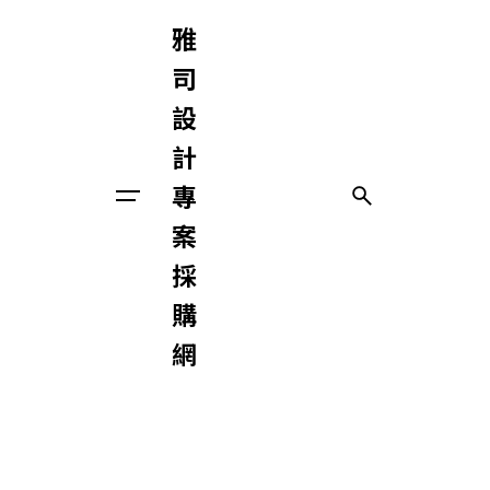
Skip
雅
to
content
司
設
計
專
與我們聯絡
案
採
購
網